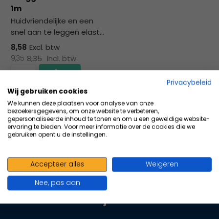
na
1m
he
Huidvriendelijke en een
ge
snel aan te leggen elast...
zoe
te
8,58
Excl. btw
ga
9,35
8,35
Incl. btw
Als
u
Privacybeleid
me
Wij gebruiken cookies
Vergelijk
aa
We kunnen deze plaatsen voor analyse van onze
bezoekersgegevens, om onze website te verbeteren,
wer
gepersonaliseerde inhoud te tonen en om u een geweldige website-
kun
ervaring te bieden. Voor meer informatie over de cookies die we
gebruiken opent u de instellingen.
u
to
en
Accepteer alles
Weigeren
100+ kwaliteits merken | scherp
sw
geprijsd | volgens richtlijnen
geb
Nee, pas aan
Oranje Kruis