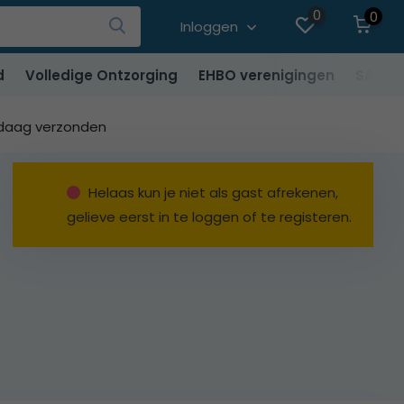
0
0
Inloggen
d
Volledige Ontzorging
EHBO verenigingen
SALE
ndaag verzonden
Helaas kun je niet als gast afrekenen,
gelieve eerst in te loggen of te registeren.