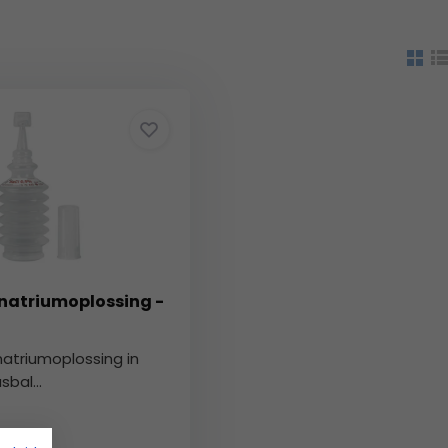
 natriumoplossing -
natriumoplossing in
bal...