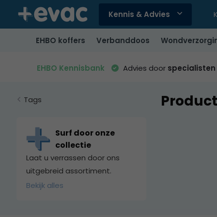
Kennis & Advies
Gebruik
de
EHBO koffers
Verbanddoos
Wondverzorgi
pijltjes
op
en
EHBO Kennisbank
Advies door
specialisten
neer
om
Product
een
Tags
beschikbaar
resultaat
te
Surf door onze
selecteren.
collectie
Druk
Laat u verrassen door ons
op
uitgebreid assortiment.
Enter
Bekijk alles
om
naar
het