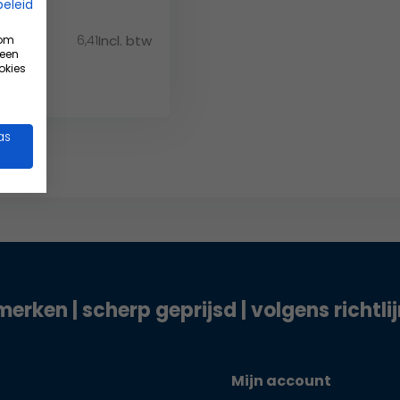
beleid
6,41
Incl. btw
 om
w
 een
okies
as
merken | scherp geprijsd | volgens richtli
Mijn account