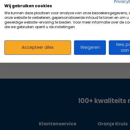
Vergelijk
Privacy
Wij gebruiken cookies
5,30
We kunnen deze plaatsen voor analyse van onze bezoekersgegevens,
Excl. bt
onze website te verbeteren, gepersonaliseerde inhoud te tonen en om u
geweldige website-ervaring te bieden. Voor meer informatie over de co
die we gebruiken opent u de instellingen.
Nee, p
Accepteer alles
Weigeren
aan
100+ kwaliteits 
Klantenservice
Oranje Kruis