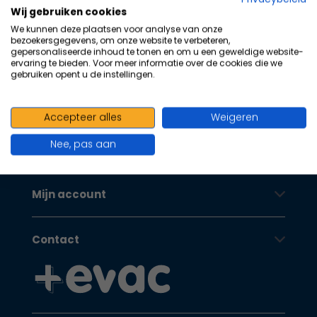
100+ kwaliteits merken | scherp
na
Wij gebruiken cookies
he
geprijsd | volgens richtlijnen
We kunnen deze plaatsen voor analyse van onze
ge
bezoekersgegevens, om onze website te verbeteren,
Oranje Kruis
zoe
gepersonaliseerde inhoud te tonen en om u een geweldige website-
ervaring te bieden. Voor meer informatie over de cookies die we
te
gebruiken opent u de instellingen.
ga
Als
Klantenservice
u
Accepteer alles
Weigeren
me
Nee, pas aan
aa
Oranje Kruis
wer
kun
Mijn account
u
to
en
Contact
sw
geb