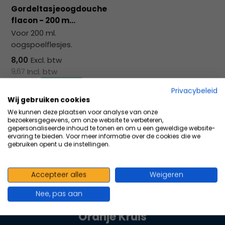
na
Gordeltasjeoogdouche
he
flacon - 200 m...
ge
Voor 200 ml.
zoe
oogspoelflesjes.
te
ga
8,00
Excl. btw
Als
9,67
Incl. btw
u
Privacybeleid
me
Wij gebruiken cookies
aa
Vergelijk
We kunnen deze plaatsen voor analyse van onze
wer
bezoekersgegevens, om onze website te verbeteren,
kun
gepersonaliseerde inhoud te tonen en om u een geweldige website-
ervaring te bieden. Voor meer informatie over de cookies die we
u
gebruiken opent u de instellingen.
to
en
sw
Accepteer alles
Weigeren
100+ kwaliteits merken | scherp
geb
Nee, pas aan
geprijsd | volgens richtlijnen
Oranje Kruis