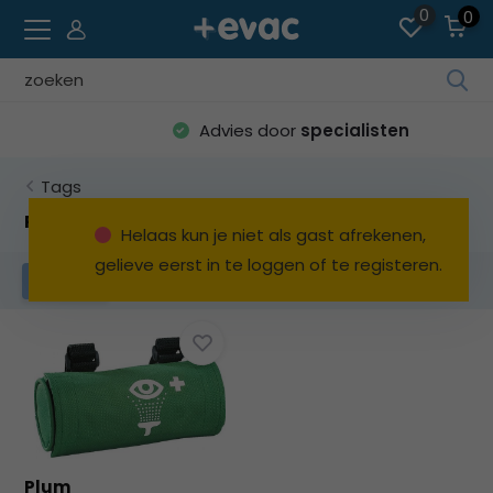
0
0
Geb
de
Advies door
specialisten
pijl
op
Tags
en
ne
Producten getagd met gordeltasje
Helaas kun je niet als gast afrekenen,
o
gelieve eerst in te loggen of te registeren.
ee
Filters
be
res
te
sel
Dru
op
Ent
o
Plum