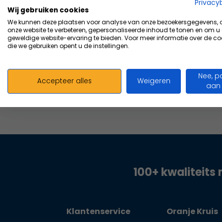
Vergelijk
Privacy
Wij gebruiken cookies
66,58
We kunnen deze plaatsen voor analyse van onze bezoekersgegevens,
Excl. b
onze website te verbeteren, gepersonaliseerde inhoud te tonen en om u
geweldige website-ervaring te bieden. Voor meer informatie over de co
die we gebruiken opent u de instellingen.
Nee, p
Accepteer alles
Weigeren
aan
100+ kwaliteits 
Klantenservice
Oranje Kruis