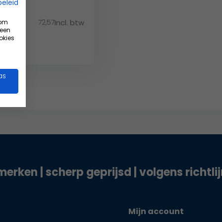
beleid
72,57
Incl. btw
 om
tw
 een
okies
as
merken | scherp geprijsd | volgens richtli
Mijn account