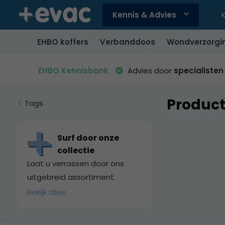
Kennis & Advies
Gebruik
de
EHBO koffers
Verbanddoos
Wondverzorgi
pijltjes
op
en
EHBO Kennisbank
Advies door
specialisten
neer
om
Produc
een
Tags
beschikbaar
resultaat
te
Surf door onze
selecteren.
collectie
Druk
Laat u verrassen door ons
op
uitgebreid assortiment.
Enter
Bekijk alles
om
naar
het