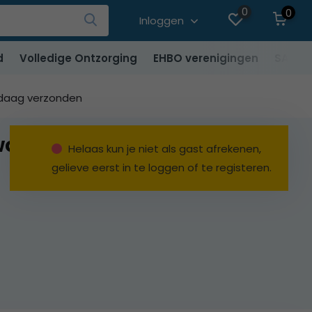
0
0
Inloggen
d
Volledige Ontzorging
EHBO verenigingen
SALE
ndaag verzonden
wonden
Helaas kun je niet als gast afrekenen,
gelieve eerst in te loggen of te registeren.