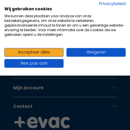
na
Privacybeleid
100+ kwaliteits merken | scherp
he
Wij gebruiken cookies
ge
We kunnen deze plaatsen voor analyse van onze
geprijsd | volgens richtlijnen
zoe
bezoekersgegevens, om onze website te verbeteren,
gepersonaliseerde inhoud te tonen en om u een geweldige website-
Oranje Kruis
te
ervaring te bieden. Voor meer informatie over de cookies die we
ga
gebruiken opent u de instellingen.
Als
u
Klantenservice
Accepteer alles
Weigeren
me
aa
Nee, pas aan
wer
Oranje Kruis
kun
u
to
Mijn account
en
sw
Contact
geb