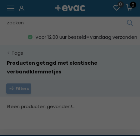
0
0
Geb
de
Voor 12.00 uur besteld=Vandaag verzonden
pijl
op
Tags
en
ne
Producten getagd met elastische
o
verbandklemmetjes
ee
be
Filters
res
te
sel
Geen producten gevonden!...
Dru
op
Ent
o