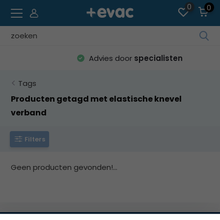
0
0
Geb
de
Advies door
specialisten
pijl
op
Tags
en
ne
Producten getagd met elastische knevel
o
verband
ee
be
Filters
res
te
sel
Geen producten gevonden!...
Dru
op
Ent
o