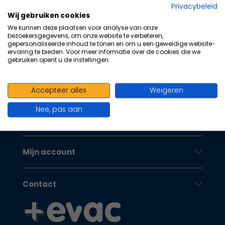
na
Privacybeleid
100+ kwaliteits merken | scherp
he
Wij gebruiken cookies
ge
We kunnen deze plaatsen voor analyse van onze
geprijsd | volgens richtlijnen
zoe
bezoekersgegevens, om onze website te verbeteren,
gepersonaliseerde inhoud te tonen en om u een geweldige website-
Oranje Kruis
te
ervaring te bieden. Voor meer informatie over de cookies die we
ga
gebruiken opent u de instellingen.
Als
u
Klantenservice
Accepteer alles
Weigeren
me
aa
Nee, pas aan
wer
Oranje Kruis
kun
u
to
Mijn account
en
sw
Contact
geb