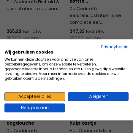
softfo...
De Cederroth First aid &
burn station is speciaa...
De Cedrroth
eerstehulpstation is de
complete eer...
265,22
Excl. btw
247,33
Excl. btw
289,09
Incl. btw
269,59
Incl. btw
Privacybeleid
Wij gebruiken cookies
We kunnen deze plaatsen voor analyse van onze
Vergelijk
Vergelijk
bezoekersgegevens, om onze website te verbeteren,
gepersonaliseerde inhoud te tonen en om u een geweldige website-
ervaring te bieden. Voor meer informatie over de cookies die we
gebruiken opent u de instellingen.
Accepteer alles
Weigeren
Nee, pas aan
Cederroth Warmtekast
Cederroth Mini eerste
oogdouche
hulp kastje
De Ceddrroth
Het Cederroth Mini