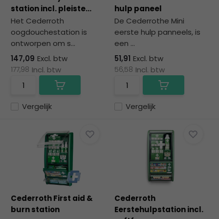
na
station incl. pleiste...
hulp paneel
he
Het Cederroth
De Cederrothe Mini
ge
oogdouchestation is
eerste hulp panneels, is
zoe
ontworpen om s...
een ...
te
ga
147,09
Excl. btw
51,91
Excl. btw
Als
177,98
Incl. btw
56,58
Incl. btw
u
me
aa
Vergelijk
Vergelijk
wer
kun
u
to
en
sw
geb
Cederroth First aid &
Cederroth
burn station
Eerstehulpstation incl.