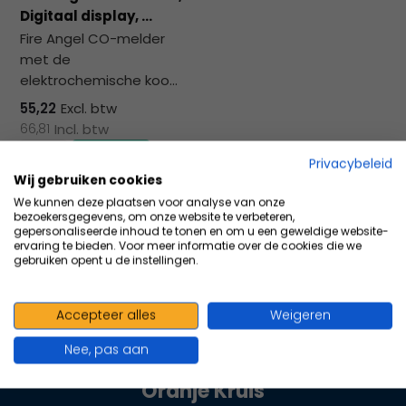
na
Digitaal display, ...
he
Fire Angel CO-melder
ge
met de
zoe
elektrochemische koo...
te
ga
55,22
Excl. btw
Als
66,81
Incl. btw
u
Privacybeleid
me
Wij gebruiken cookies
aa
Vergelijk
We kunnen deze plaatsen voor analyse van onze
wer
bezoekersgegevens, om onze website te verbeteren,
kun
gepersonaliseerde inhoud te tonen en om u een geweldige website-
ervaring te bieden. Voor meer informatie over de cookies die we
u
gebruiken opent u de instellingen.
to
en
sw
Accepteer alles
Weigeren
100+ kwaliteits merken | scherp
geb
Nee, pas aan
geprijsd | volgens richtlijnen
Oranje Kruis