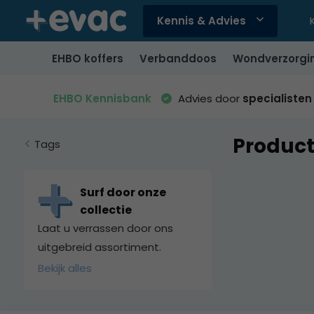
Kennis & Advies
Gebruik
de
EHBO koffers
Verbanddoos
Wondverzorgi
pijltjes
op
en
EHBO Kennisbank
Advies door
specialisten
neer
om
Produc
een
Tags
beschikbaar
resultaat
te
Surf door onze
selecteren.
collectie
Druk
Laat u verrassen door ons
op
uitgebreid assortiment.
Enter
Bekijk alles
om
naar
het