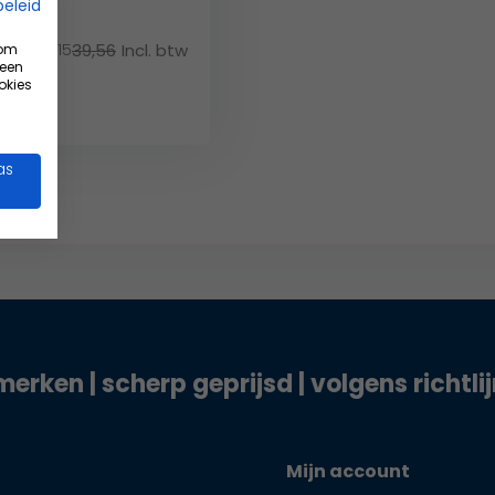
beleid
51,15
39,56
Incl. btw
 om
tw
 een
okies
as
merken | scherp geprijsd | volgens richtli
Mijn account