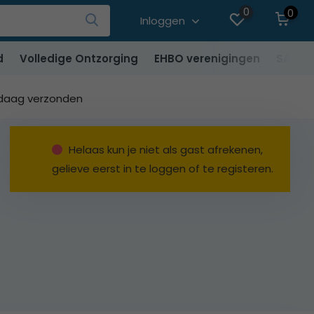
0
0
Inloggen
d
Volledige Ontzorging
EHBO verenigingen
SALE
ndaag verzonden
Helaas kun je niet als gast afrekenen,
gelieve eerst in te loggen of te registeren.