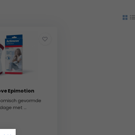
ve Epimotion
tomisch gevormde
age met ...