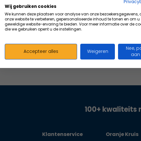
Vergelijk
Privacy
Wij gebruiken cookies
46,92
We kunnen deze plaatsen voor analyse van onze bezoekersgegevens,
Excl. b
onze website te verbeteren, gepersonaliseerde inhoud te tonen en om u
geweldige website-ervaring te bieden. Voor meer informatie over de co
die we gebruiken opent u de instellingen.
Nee, p
Accepteer alles
Weigeren
aan
100+ kwaliteits 
Klantenservice
Oranje Kruis