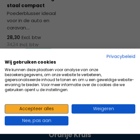
na
staal compact
he
Poederblusser ideaal
ge
voor in de auto en
zoe
caravan....
te
ga
28,30
Excl. btw
Als
34,24
Incl. btw
u
Privacybeleid
me
Wij gebruiken cookies
aa
Vergelijk
We kunnen deze plaatsen voor analyse van onze
wer
bezoekersgegevens, om onze website te verbeteren,
kun
gepersonaliseerde inhoud te tonen en om u een geweldige website-
ervaring te bieden. Voor meer informatie over de cookies die we
u
gebruiken opent u de instellingen.
to
en
sw
Accepteer alles
Weigeren
100+ kwaliteits merken | scherp
geb
Nee, pas aan
geprijsd | volgens richtlijnen
Oranje Kruis