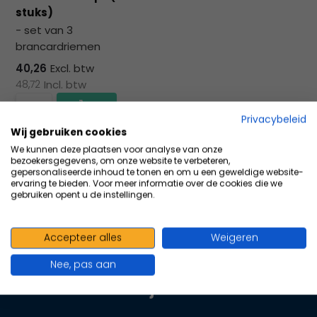
na
stuks)
he
- set van 3
ge
brancardriemen
zoe
te
40,26
Excl. btw
ga
48,72
Incl. btw
Als
u
Privacybeleid
me
Wij gebruiken cookies
Vergelijk
aa
We kunnen deze plaatsen voor analyse van onze
bezoekersgegevens, om onze website te verbeteren,
wer
gepersonaliseerde inhoud te tonen en om u een geweldige website-
kun
ervaring te bieden. Voor meer informatie over de cookies die we
gebruiken opent u de instellingen.
u
to
en
Accepteer alles
Weigeren
100+ kwaliteits merken | scherp
sw
geprijsd | volgens richtlijnen
geb
Nee, pas aan
Oranje Kruis