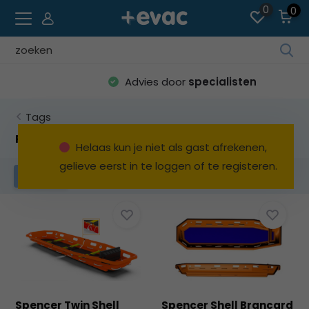
0
0
Geb
de
Advies door
specialisten
pijl
op
Tags
en
ne
Producten getagd met brancard riemen
Helaas kun je niet als gast afrekenen,
o
gelieve eerst in te loggen of te registeren.
ee
Filters
be
res
te
sel
Dru
op
Ent
o
Spencer Twin Shell
Spencer Shell Brancard