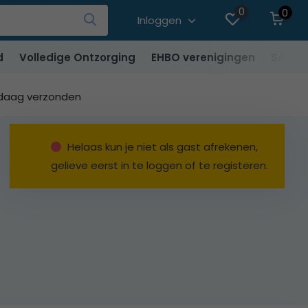
0
0
Inloggen
d
Volledige Ontzorging
EHBO verenigingen
SALE
ndaag verzonden
Helaas kun je niet als gast afrekenen,
gelieve eerst in te loggen of te registeren.