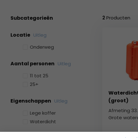
geselecteerde
zoekresultaat
te
Subcategorieën
2
Producten
gaan.
Als
Locatie
Uitleg
u
met
Onderweg
aanraaktoetsen
werkt,
Aantal personen
Uitleg
kunt
u
11 tot 25
touch-
25+
en
Waterdich
swipetekens
(groot)
Eigenschappen
gebruiken.
Uitleg
Afmeting 33.9
Lege koffer
Grote waterdi
Waterdicht