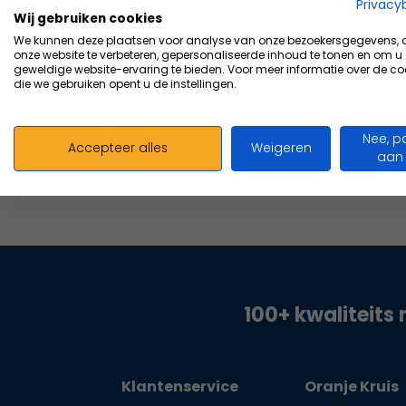
Vergelijk
Privacy
Wij gebruiken cookies
9,74
We kunnen deze plaatsen voor analyse van onze bezoekersgegevens,
Excl. bt
onze website te verbeteren, gepersonaliseerde inhoud te tonen en om u
geweldige website-ervaring te bieden. Voor meer informatie over de co
die we gebruiken opent u de instellingen.
Nee, p
Accepteer alles
Weigeren
aan
100+ kwaliteits 
Klantenservice
Oranje Kruis