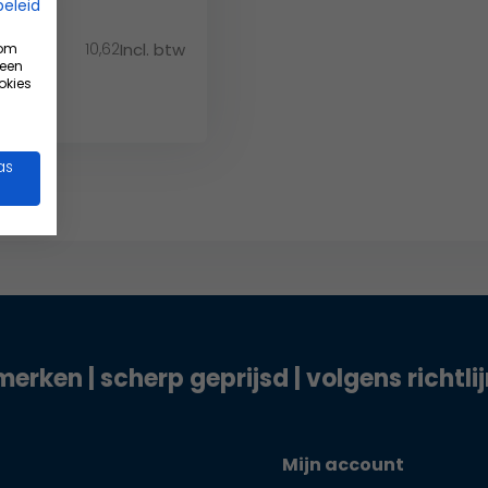
beleid
10,62
Incl. btw
 om
w
 een
okies
as
merken | scherp geprijsd | volgens richtli
Mijn account