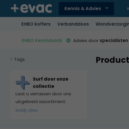
Kennis & Advies
Gebruik
de
EHBO koffers
Verbanddoos
Wondverzorgi
pijltjes
op
en
EHBO Kennisbank
Advies door
specialisten
neer
om
Product
een
Tags
beschikbaar
resultaat
te
Surf door onze
selecteren.
collectie
Druk
Laat u verrassen door ons
op
uitgebreid assortiment.
Enter
Bekijk alles
om
naar
het