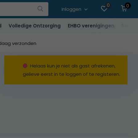
0
0
Inloggen
d
Volledige Ontzorging
EHBO verenigingen
SALE
ndaag verzonden
Helaas kun je niet als gast afrekenen,
gelieve eerst in te loggen of te registeren.