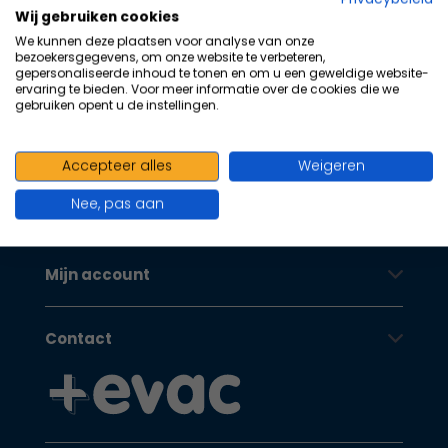
100+ kwaliteits merken | scherp
na
Wij gebruiken cookies
he
geprijsd | volgens richtlijnen
We kunnen deze plaatsen voor analyse van onze
ge
bezoekersgegevens, om onze website te verbeteren,
Oranje Kruis
zoe
gepersonaliseerde inhoud te tonen en om u een geweldige website-
ervaring te bieden. Voor meer informatie over de cookies die we
te
gebruiken opent u de instellingen.
ga
Als
Klantenservice
u
Accepteer alles
Weigeren
me
Nee, pas aan
aa
Oranje Kruis
wer
kun
Mijn account
u
to
en
Contact
sw
geb