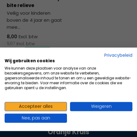
na
bite relieve
he
Veilig voor kinderen
ge
boven de 4 jaar en gaat
zoe
mee...
te
ga
8,00
Excl. btw
Als
9,67
Incl. btw
u
Privacybeleid
me
Wij gebruiken cookies
aa
Vergelijk
We kunnen deze plaatsen voor analyse van onze
wer
bezoekersgegevens, om onze website te verbeteren,
kun
gepersonaliseerde inhoud te tonen en om u een geweldige website-
ervaring te bieden. Voor meer informatie over de cookies die we
u
gebruiken opent u de instellingen.
to
en
sw
Accepteer alles
Weigeren
100+ kwaliteits merken | scherp
geb
Nee, pas aan
geprijsd | volgens richtlijnen
Oranje Kruis