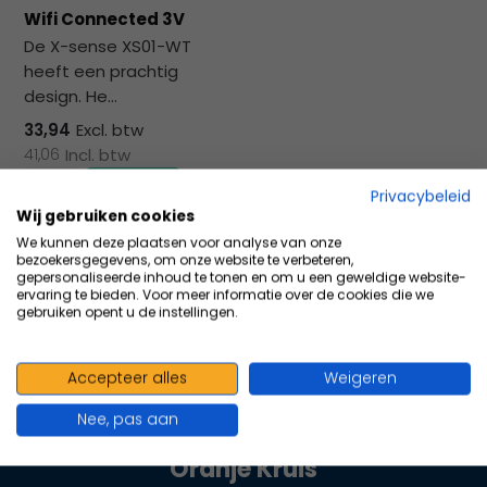
na
Wifi Connected 3V
he
De X-sense XS01-WT
ge
heeft een prachtig
zoe
design. He...
te
ga
33,94
Excl. btw
Als
41,06
Incl. btw
u
Privacybeleid
me
Wij gebruiken cookies
aa
Vergelijk
We kunnen deze plaatsen voor analyse van onze
wer
bezoekersgegevens, om onze website te verbeteren,
kun
gepersonaliseerde inhoud te tonen en om u een geweldige website-
ervaring te bieden. Voor meer informatie over de cookies die we
u
gebruiken opent u de instellingen.
to
en
sw
Accepteer alles
Weigeren
100+ kwaliteits merken | scherp
geb
Nee, pas aan
geprijsd | volgens richtlijnen
Oranje Kruis