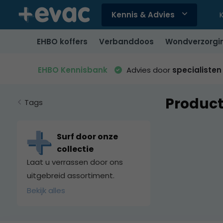
Kennis & Advies
Gebruik
de
EHBO koffers
Verbanddoos
Wondverzorgi
pijltjes
op
en
EHBO Kennisbank
Advies door
specialisten
neer
om
Produc
een
Tags
beschikbaar
resultaat
te
Surf door onze
selecteren.
collectie
Druk
Laat u verrassen door ons
op
uitgebreid assortiment.
Enter
Bekijk alles
om
naar
het