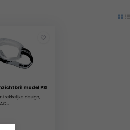
zichtbril model PSI
ntrekkelijke design,
AC...