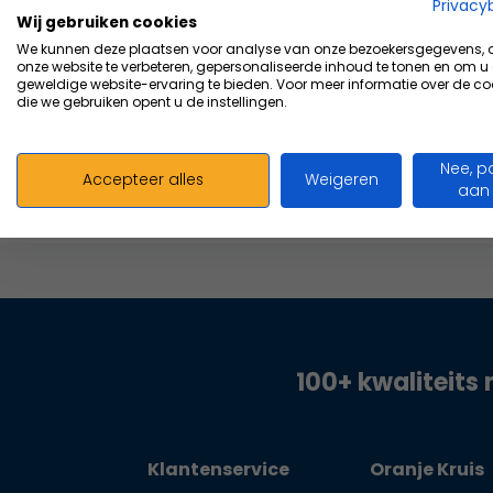
Vergelijk
Privacy
Wij gebruiken cookies
20,13
We kunnen deze plaatsen voor analyse van onze bezoekersgegevens,
Excl. bt
onze website te verbeteren, gepersonaliseerde inhoud te tonen en om u
geweldige website-ervaring te bieden. Voor meer informatie over de co
die we gebruiken opent u de instellingen.
Nee, p
Accepteer alles
Weigeren
aan
100+ kwaliteits 
Klantenservice
Oranje Kruis