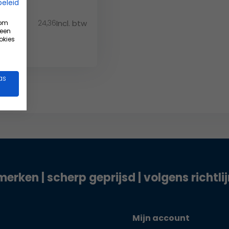
beleid
24,36
Incl. btw
 om
w
 een
okies
as
merken | scherp geprijsd | volgens richtli
Mijn account