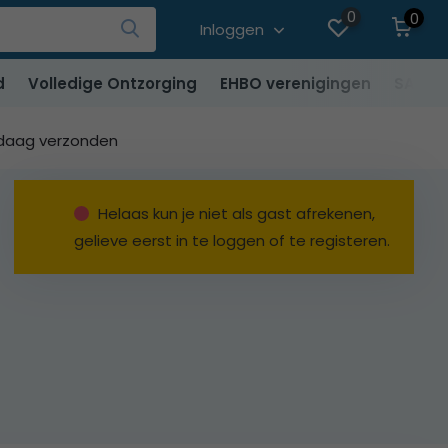
0
0
Inloggen
d
Volledige Ontzorging
EHBO verenigingen
SALE
ndaag verzonden
Helaas kun je niet als gast afrekenen,
gelieve eerst in te loggen of te registeren.