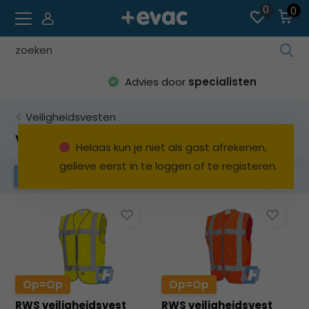
0
0
Geb
de
Advies door
specialisten
pijl
op
Veiligheidsvesten
en
ne
Vlamvertragend
Helaas kun je niet als gast afrekenen,
o
gelieve eerst in te loggen of te registeren.
ee
RWS
Vlamvertragend
Filters
be
res
te
sel
Dru
op
Ent
Op=Op
Op=Op
o
RWS veiligheidsvest
RWS veiligheidsvest