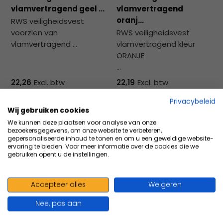
na
vlamvertragend geel ...
vlamvertragend
he
oranj...
RWS veiligheidsvest
ge
voorzien van
RWS veiligheidsvest
zoe
vlamvertragend ...
vlamvertragend kleur
te
ORANJE
ga
...
Als
u
22,26
Excl. btw
22,19
Excl. btw
me
26,93
Incl. btw
26,85
Incl. btw
Privacybeleid
aa
Wij gebruiken cookies
wer
We kunnen deze plaatsen voor analyse van onze
kun
Vergelijk
Vergelijk
bezoekersgegevens, om onze website te verbeteren,
u
gepersonaliseerde inhoud te tonen en om u een geweldige website-
ervaring te bieden. Voor meer informatie over de cookies die we
to
gebruiken opent u de instellingen.
en
sw
geb
Accepteer alles
Weigeren
100+ kwaliteits merken | scherp
Nee, pas aan
geprijsd | volgens richtlijnen