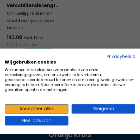
na
verschillende lengt...
he
Om veilig te kunnen
ge
vluchten tijdens een
zoe
brand i...
te
ga
143,08
Excl. btw
Als
173,13
Incl. btw
u
Privacybeleid
me
Wij gebruiken cookies
aa
Vergelijk
We kunnen deze plaatsen voor analyse van onze
wer
bezoekersgegevens, om onze website te verbeteren,
kun
gepersonaliseerde inhoud te tonen en om u een geweldige website-
ervaring te bieden. Voor meer informatie over de cookies die we
u
gebruiken opent u de instellingen.
to
en
sw
Accepteer alles
Weigeren
100+ kwaliteits merken | scherp
geb
Nee, pas aan
geprijsd | volgens richtlijnen
Oranje Kruis