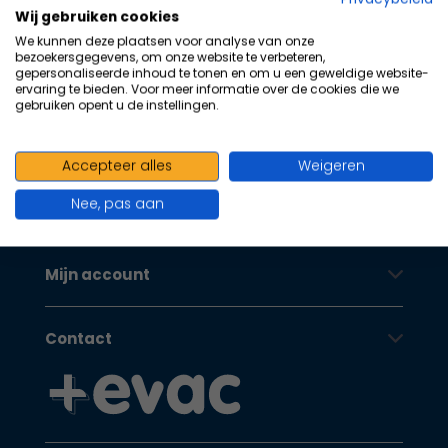
100+ kwaliteits merken | scherp
na
Wij gebruiken cookies
he
geprijsd | volgens richtlijnen
We kunnen deze plaatsen voor analyse van onze
ge
bezoekersgegevens, om onze website te verbeteren,
Oranje Kruis
zoe
gepersonaliseerde inhoud te tonen en om u een geweldige website-
ervaring te bieden. Voor meer informatie over de cookies die we
te
gebruiken opent u de instellingen.
ga
Als
Klantenservice
u
Accepteer alles
Weigeren
me
Nee, pas aan
aa
Oranje Kruis
wer
kun
Mijn account
u
to
en
Contact
sw
geb