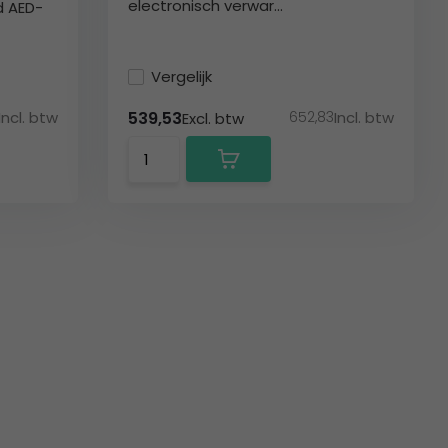
electronisch verwar...
d AED-
Vergelijk
Incl. btw
652,83
Incl. btw
539,53
Excl. btw