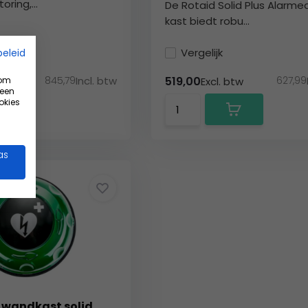
ring,...
De Rotaid Solid Plus Alarme
kast biedt robu...
Vergelijk
beleid
845,79
Incl. btw
627,99
519,00
 om
 btw
Excl. btw
 een
okies
as
 wandkast solid