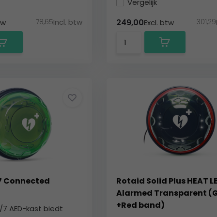
Vergelijk
78,65
Incl. btw
301,29
249,00
tw
Excl. btw
7 Connected
Rotaid Solid Plus HEAT L
Alarmed Transparent (
+Red band)
/7 AED-kast biedt