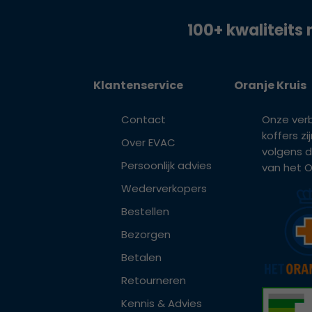
100+ kwaliteits 
Klantenservice
Oranje Kruis
Contact
Onze ver
koffers z
Over EVAC
volgens d
Persoonlijk advies
van het Or
Wederverkopers
Bestellen
Bezorgen
Betalen
Retourneren
Kennis & Advies