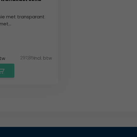
sie met transparant
met...
297,85
Incl. btw
btw