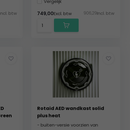
Vergelijk
Incl. btw
906,29
Incl. btw
749,00
Excl. btw
ED
Rotaid AED wandkast solid
Green
plus heat
- buiten-versie voorzien van