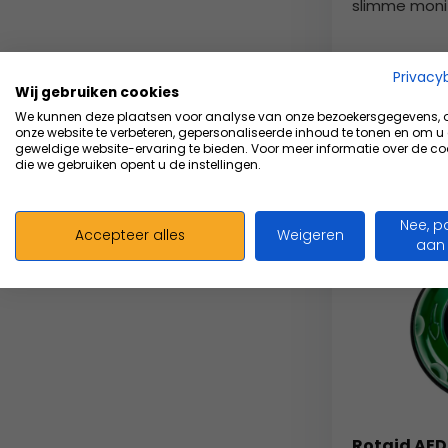
slimme monito
Vergelijk
Privacy
Wij gebruiken cookies
699,00
We kunnen deze plaatsen voor analyse van onze bezoekersgegevens,
Excl.
onze website te verbeteren, gepersonaliseerde inhoud te tonen en om u
geweldige website-ervaring te bieden. Voor meer informatie over de co
die we gebruiken opent u de instellingen.
Nee, p
Accepteer alles
Weigeren
aan
Rotaid AED