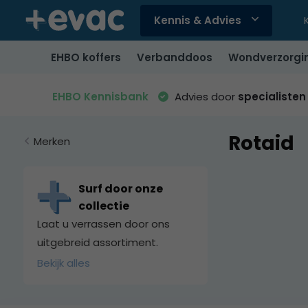
Kennis & Advies
Gebruik
de
EHBO koffers
Verbanddoos
Wondverzorgi
pijltjes
op
en
EHBO Kennisbank
Advies door
specialisten
neer
om
Rotaid
een
Merken
beschikbaar
resultaat
te
Surf door onze
selecteren.
collectie
Druk
Laat u verrassen door ons
op
uitgebreid assortiment.
Enter
Bekijk alles
om
naar
het