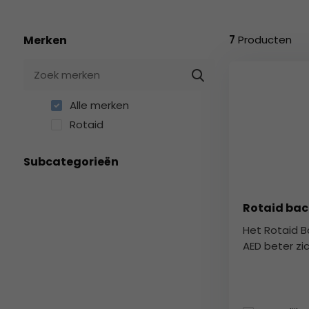
geselecteerde
zoekresultaat
te
Merken
7
Producten
gaan.
Als
u
met
Alle merken
aanraaktoetsen
Rotaid
werkt,
kunt
Subcategorieën
u
touch-
en
Rotaid ba
swipetekens
gebruiken.
Het Rotaid 
AED beter zic