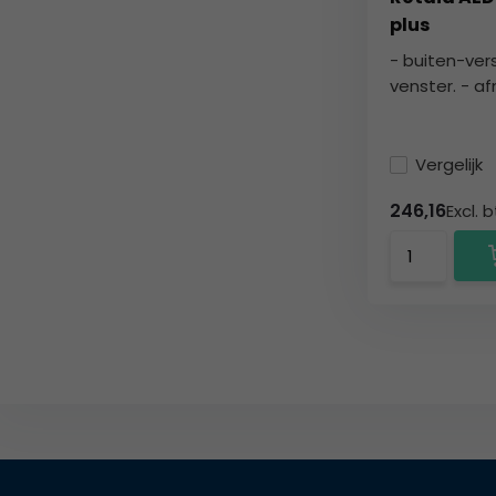
plus
- buiten-ver
venster. - af
Vergelijk
246,16
Excl. 