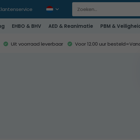
Klantenservice
ng
EHBO & BHV
AED & Reanimatie
PBM & Veilighei
Uit voorraad leverbaar
Voor 12.00 uur besteld=Va