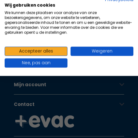
100+ kwaliteits merken | scherp
na
Wij gebruiken cookies
he
geprijsd | volgens richtlijnen
We kunnen deze plaatsen voor analyse van onze
ge
bezoekersgegevens, om onze website te verbeteren,
Oranje Kruis
zoe
gepersonaliseerde inhoud te tonen en om u een geweldige website-
ervaring te bieden. Voor meer informatie over de cookies die we
te
gebruiken opent u de instellingen.
ga
Als
Klantenservice
u
Accepteer alles
Weigeren
me
Nee, pas aan
aa
Oranje Kruis
wer
kun
Mijn account
u
to
en
Contact
sw
geb