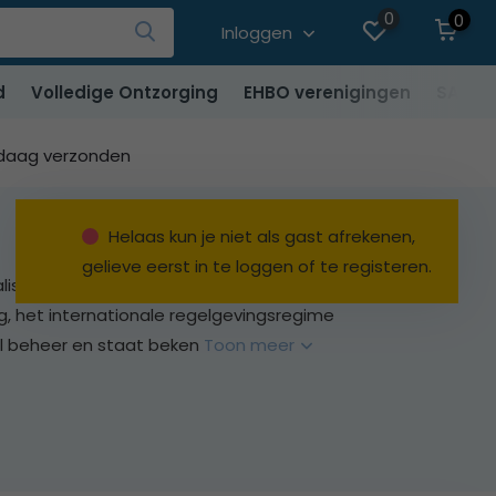
0
0
Inloggen
d
Volledige Ontzorging
EHBO verenigingen
SALE
ndaag verzonden
Helaas kun je niet als gast afrekenen,
gelieve eerst in te loggen of te registeren.
isten die hun expertise op het gebied van ontwerp,
ng, het internationale regelgevingsregime
el beheer en staat beken
Toon meer