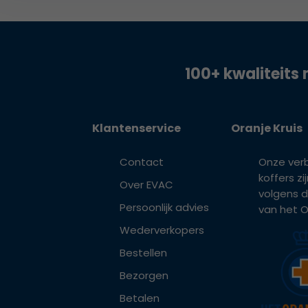
100+ kwaliteits 
Klantenservice
Oranje Kruis
Contact
Onze ver
koffers z
Over EVAC
volgens d
Persoonlijk advies
van het Or
Wederverkopers
Bestellen
Bezorgen
Betalen