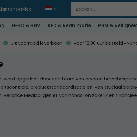
Klantenservice
ng
EHBO & BHV
AED & Reanimatie
PBM & Veilighei
Uit voorraad leverbaar
Voor 12.00 uur besteld=Va
e
al werd opgericht door een team van ervaren branchespecial
iteitscontrole, productstandaardisatie en, van cruciaal bela
 Reliance Medical geniet van hands-on zakelijk en financie