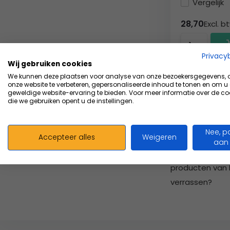
Vergelijk
28,70
Excl. b
Privacy
Wij gebruiken cookies
We kunnen deze plaatsen voor analyse van onze bezoekersgegevens,
onze website te verbeteren, gepersonaliseerde inhoud te tonen en om u
geweldige website-ervaring te bieden. Voor meer informatie over de co
die we gebruiken opent u de instellingen.
Reliance Medic
innovatie, kwal
Nee, p
Accepteer alles
Weigeren
samenbrachten.
aan
betrouwbare hu
producten van 
verrassen?