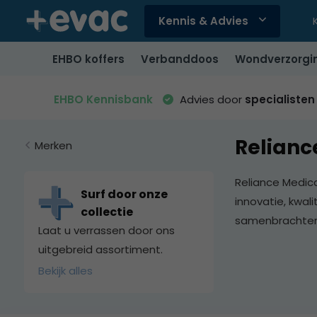
Kennis & Advies
Gebruik
de
EHBO koffers
Verbanddoos
Wondverzorgi
pijltjes
op
en
EHBO Kennisbank
Advies door
specialisten
neer
om
Relianc
een
Merken
beschikbaar
resultaat
Reliance Medic
te
Surf door onze
innovatie, kwal
selecteren.
collectie
samenbrachten.
Druk
Laat u verrassen door ons
op
uitgebreid assortiment.
Enter
Bekijk alles
om
naar
het