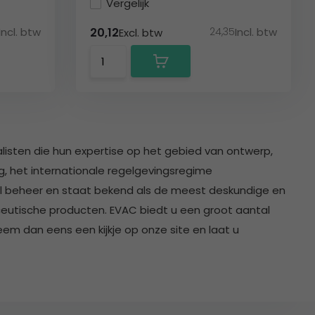
Vergelijk
Incl. btw
24,35
Incl. btw
20,12
Excl. btw
isten die hun expertise op het gebied van ontwerp,
ng, het internationale regelgevingsregime
el beheer en staat bekend als de meest deskundige en
utische producten. EVAC biedt u een groot aantal
m dan eens een kijkje op onze site en laat u