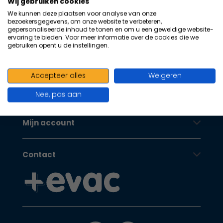
geprijsd | volgens richtlijnen
na
Wij gebruiken cookies
he
We kunnen deze plaatsen voor analyse van onze
Oranje Kruis
bezoekersgegevens, om onze website te verbeteren,
ge
gepersonaliseerde inhoud te tonen en om u een geweldige website-
zoe
ervaring te bieden. Voor meer informatie over de cookies die we
gebruiken opent u de instellingen.
te
ga
Klantenservice
Als
Accepteer alles
Weigeren
u
Oranje Kruis
me
Nee, pas aan
aa
wer
Mijn account
kun
u
to
Contact
en
sw
geb