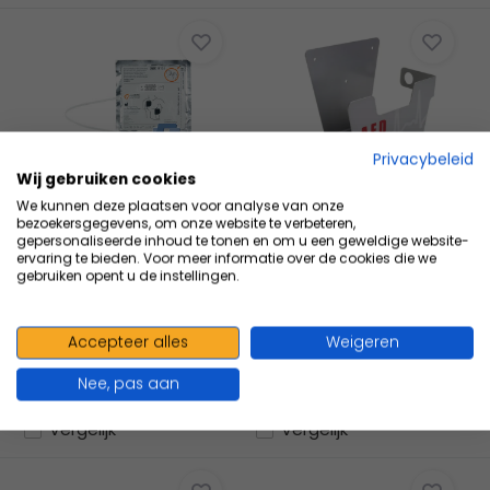
Privacybeleid
Wij gebruiken cookies
Cardiac Science G3
Cardiac Science
We kunnen deze plaatsen voor analyse van onze
electroden
Wandbeugel voor AED
bezoekersgegevens, om onze website te verbeteren,
- vervangingstermijn 2
Deze originele
gepersonaliseerde inhoud te tonen en om u een geweldige website-
ervaring te bieden. Voor meer informatie over de cookies die we
jaar
wandbeugel is bedoeld
gebruiken opent u de instellingen.
voor een G3...
72,29
Excl. btw
97,46
Excl. btw
Accepteer alles
Weigeren
78,80
Incl. btw
117,93
Incl. btw
Nee, pas aan
Vergelijk
Vergelijk