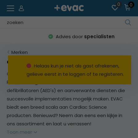
0
0
Geb
de
Advies door
specialisten
pijl
op
Merken
en
ne
Cardiac Science
Helaas kun je niet als gast afrekenen,
o
Cardiac Science ontwerpt, produceert en verkoopt
gelieve eerst in te loggen of te registeren.
ee
Powerheart geautomatiseerde externe
be
res
defibrillatoren (AED's) en aanverwante diensten die
te
succesvolle implementaties mogelijk maken. EVAC
sel
biedt een breed scala aan Cardiac Science
Dru
producten. Benieuwd? Neem dan eens een kijkje in
op
ons assortiment en laat u verrassen!
Ent
o
Toon meer