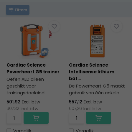
na
he
Filters
ge
zoe
te
ga
Als
u
me
aa
Cardiac Science
Cardiac Science
wer
Powerheart G5 trainer
Intellisense lithium
kun
bat...
Oefen AED alleen
u
geschikt voor
De Powerheart G5 maakt
to
trainingsdoeleind...
gebruik van één enkele ...
en
501,92
Excl. btw
557,12
Excl. btw
sw
607,32
Incl. btw
607,26
Incl. btw
geb
Vergelijk
Vergelijk