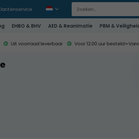
Klantenservice
ng
EHBO & BHV
AED & Reanimatie
PBM & Veilighei
Uit voorraad leverbaar
Voor 12.00 uur besteld=Va
ne