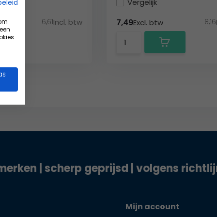
Vergelijk
beleid
6,61
Incl. btw
8,16
7,49
 om
w
Excl. btw
 een
okies
as
merken | scherp geprijsd | volgens richtli
Mijn account