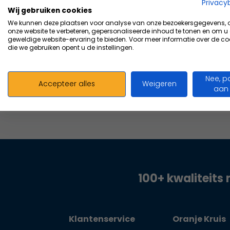
Vergelijk
Privacy
Wij gebruiken cookies
6,06
We kunnen deze plaatsen voor analyse van onze bezoekersgegevens,
Excl. bt
onze website te verbeteren, gepersonaliseerde inhoud te tonen en om u
geweldige website-ervaring te bieden. Voor meer informatie over de co
die we gebruiken opent u de instellingen.
Nee, p
Accepteer alles
Weigeren
aan
100+ kwaliteits 
Klantenservice
Oranje Kruis