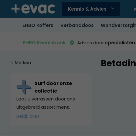
Kennis & Advies
Gebruik
de
EHBO koffers
Verbanddoos
Wondverzorgi
pijltjes
op
en
EHBO Kennisbank
Advies door
specialisten
neer
om
Betadi
een
Merken
beschikbaar
resultaat
te
Surf door onze
selecteren.
collectie
Druk
Laat u verrassen door ons
op
uitgebreid assortiment.
Enter
Bekijk alles
om
naar
het