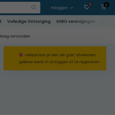
0
0
Inloggen
d
Volledige Ontzorging
EHBO verenigingen
SALE
ndaag verzonden
Helaas kun je niet als gast afrekenen,
gelieve eerst in te loggen of te registeren.