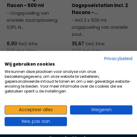
na
flacon - 500 ml
Oogspoelstation incl. 2
he
flacons -...
- Oogspoeling van
ge
steriele zoutoplossing:
- incl 2 x 500 ml.
zoe
0,9% N...
oogspoeling van steriele
te
zout...
ga
Als
6,90
Excl. btw
35,67
Excl. btw
u
8,35
Incl. btw
43,16
Incl. btw
me
Privacybeleid
aa
Wij gebruiken cookies
wer
Vergelijk
Vergelijk
We kunnen deze plaatsen voor analyse van onze
bezoekersgegevens, om onze website te verbeteren,
kun
gepersonaliseerde inhoud te tonen en om u een geweldige website-
u
ervaring te bieden. Voor meer informatie over de cookies die we
gebruiken opent u de instellingen.
to
en
sw
Accepteer alles
Weigeren
geb
100+ kwaliteits merken | scherp
Nee, pas aan
geprijsd | volgens richtlijnen