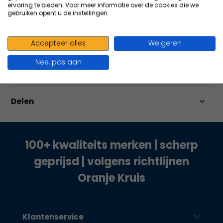
ervaring te bieden. Voor meer informatie over de cookies die we
gebruiken opent u de instellingen.
Productomschrijving
Accepteer alles
Weigeren
Nee, pas aan
Specificaties
Delen
100+ kwaliteits merken | scherp
geprijsd | volgens richtlijnen
Oranje Kruis
Klantenservice