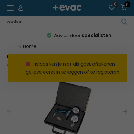
0
0
Geb
de
Advies door
specialisten
pijl
op
Home
en
Baseline Hand Evaluatie - 3-delige set
ne
Helaas kun je niet als gast afrekenen,
Merk:
Baseline
Bekijk alles SALE
o
gelieve eerst in te loggen of te registeren.
ee
be
res
te
sel
Dru
op
Ent
o