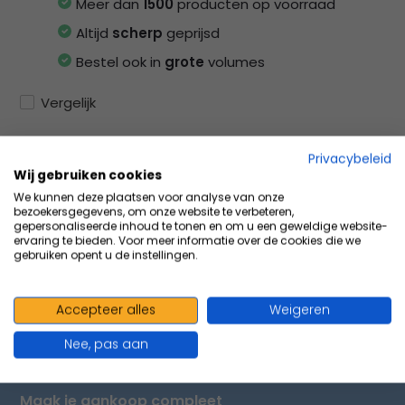
Meer dan
1500
producten op voorraad
Altijd
scherp
geprijsd
Bestel ook in
grote
volumes
Vergelijk
Privacybeleid
Wij gebruiken cookies
Productomschrijving
We kunnen deze plaatsen voor analyse van onze
bezoekersgegevens, om onze website te verbeteren,
gepersonaliseerde inhoud te tonen en om u een geweldige website-
ervaring te bieden. Voor meer informatie over de cookies die we
Specificaties
gebruiken opent u de instellingen.
Delen
Accepteer alles
Weigeren
Nee, pas aan
VOLUMEVOORDEEL & ACCESSOIRES
Maak je aankoop compleet