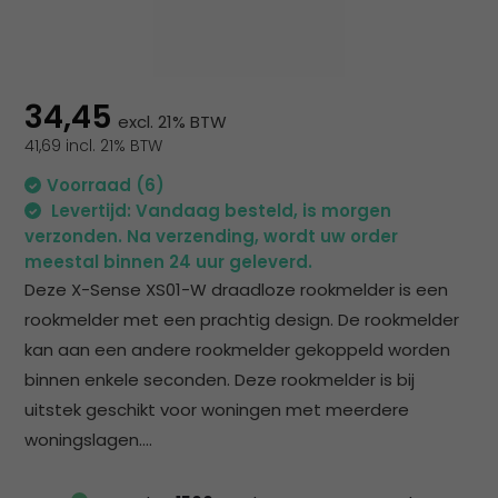
na
he
ge
zoe
te
34,45
excl. 21% BTW
ga
41,69 incl. 21% BTW
Als
u
Voorraad (6)
me
Levertijd: Vandaag besteld, is morgen
aa
verzonden. Na verzending, wordt uw order
wer
meestal binnen 24 uur geleverd.
kun
Deze X-Sense XS01-W draadloze rookmelder is een
u
rookmelder met een prachtig design. De rookmelder
to
kan aan een andere rookmelder gekoppeld worden
en
binnen enkele seconden. Deze rookmelder is bij
sw
uitstek geschikt voor woningen met meerdere
geb
woningslagen....