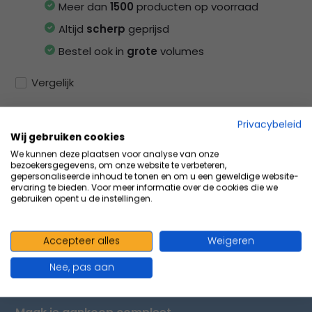
Meer dan
1500
producten op voorraad
Altijd
scherp
geprijsd
Bestel ook in
grote
volumes
Vergelijk
Privacybeleid
Wij gebruiken cookies
Productomschrijving
We kunnen deze plaatsen voor analyse van onze
bezoekersgegevens, om onze website te verbeteren,
gepersonaliseerde inhoud te tonen en om u een geweldige website-
ervaring te bieden. Voor meer informatie over de cookies die we
Specificaties
gebruiken opent u de instellingen.
Delen
Accepteer alles
Weigeren
Nee, pas aan
VOLUMEVOORDEEL & ACCESSOIRES