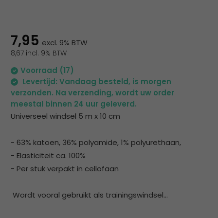
na
he
ge
zoe
7,95
excl. 9% BTW
te
8,67 incl. 9% BTW
ga
Als
Voorraad (17)
u
Levertijd: Vandaag besteld, is morgen
me
verzonden. Na verzending, wordt uw order
aa
meestal binnen 24 uur geleverd.
wer
Universeel windsel 5 m x 10 cm
kun
u
- 63% katoen, 36% polyamide, 1% polyurethaan,
to
- Elasticiteit ca. 100%
en
- Per stuk verpakt in cellofaan
sw
geb
Wordt vooral gebruikt als trainingswindsel...