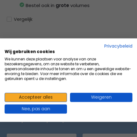
Bestel ook in
grote
volumes
Vergelijk
Privacybeleid
Productomschrijving
Wij gebruiken cookies
We kunnen deze plaatsen voor analyse van onze
bezoekersgegevens, om onze website te verbeteren,
Specificaties
gepersonaliseerde inhoud te tonen en om u een geweldige website-
ervaring te bieden. Voor meer informatie over de cookies die we
gebruiken opent u de instellingen.
Delen
Accepteer alles
Weigeren
Nee, pas aan
VOLUMEVOORDEEL & ACCESSOIRES
Maak je aankoop compleet