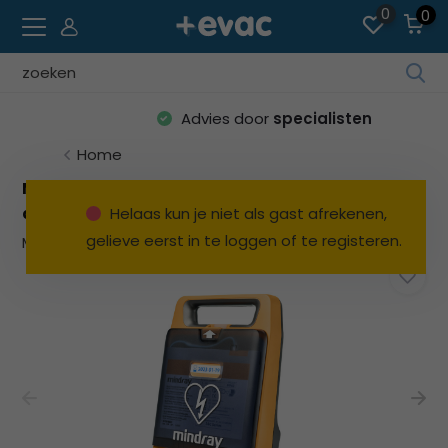
0
0
Geb
de
Advies door
specialisten
pijl
op
Home
en
Mindray BeneHeart C2 halfautomaat met
ne
display
Helaas kun je niet als gast afrekenen,
o
gelieve eerst in te loggen of te registeren.
Merk:
Mindray
Bekijk alles Mindray BeneHeart
ee
be
res
te
sel
Dru
op
Ent
o