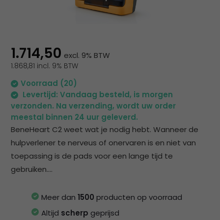
na
he
ge
zoe
te
1.714,50
excl. 9% BTW
ga
1.868,81 incl. 9% BTW
Als
u
Voorraad (20)
me
Levertijd: Vandaag besteld, is morgen
aa
verzonden. Na verzending, wordt uw order
wer
meestal binnen 24 uur geleverd.
kun
BeneHeart C2 weet wat je nodig hebt. Wanneer de
u
hulpverlener te nerveus of onervaren is en niet van
to
toepassing is de pads voor een lange tijd te
en
gebruiken....
sw
geb
Meer dan
1500
producten op voorraad
Altijd
scherp
geprijsd