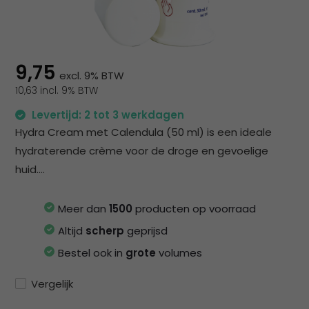
na
he
ge
zoe
te
9,75
excl. 9% BTW
ga
10,63 incl. 9% BTW
Als
u
Levertijd: 2 tot 3 werkdagen
me
Hydra Cream met Calendula (50 ml) is een ideale
aa
hydraterende crème voor de droge en gevoelige
wer
huid....
kun
u
to
Meer dan
1500
producten op voorraad
en
Altijd
scherp
geprijsd
sw
Bestel ook in
grote
volumes
geb
Vergelijk