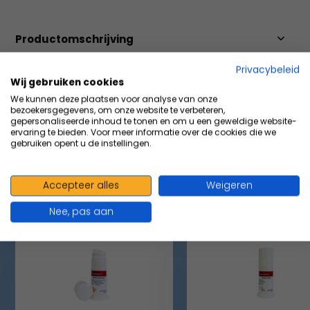
Productomschrijving
Privacybeleid
Wij gebruiken cookies
Specificaties
We kunnen deze plaatsen voor analyse van onze
bezoekersgegevens, om onze website te verbeteren,
gepersonaliseerde inhoud te tonen en om u een geweldige website-
Delen
ervaring te bieden. Voor meer informatie over de cookies die we
gebruiken opent u de instellingen.
VOLUMEVOORDEEL & ACCESSOIRES
Accepteer alles
Weigeren
Maak je aankoop compleet
Nee, pas aan