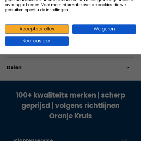
ervaring te bieden. Voor meer informatie over de cookies die we
gebruiken opent u de instellingen.
Productomschrijving
Accepteer alles
Weigeren
Nee, pas aan
Specificaties
Delen
100+ kwaliteits merken | scherp
geprijsd | volgens richtlijnen
Oranje Kruis
Klantenservice