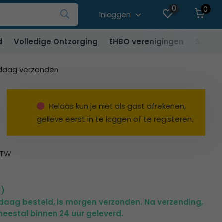
0
0
Inloggen
d
Volledige Ontzorging
EHBO verenigingen
SALE
ndaag verzonden
Helaas kun je niet als gast afrekenen,
gelieve eerst in te loggen of te registeren.
BTW
+)
ndaag besteld, is morgen verzonden. Na verzending,
eestal binnen 24 uur geleverd.