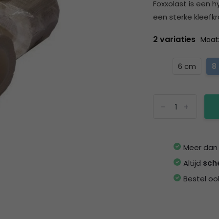
Foxxolast is een h
een sterke kleefkr
2 variaties
Maat
6 cm
8
-
+
Meer da
Altijd
sch
Bestel oo