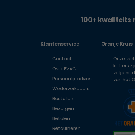
100+ kwaliteits 
Klantenservice
Oranje Kruis
Contact
Onze ver
koffers z
Over EVAC
volgens d
Persoonlijk advies
van het Or
Wederverkopers
Bestellen
Bezorgen
Betalen
Retourneren