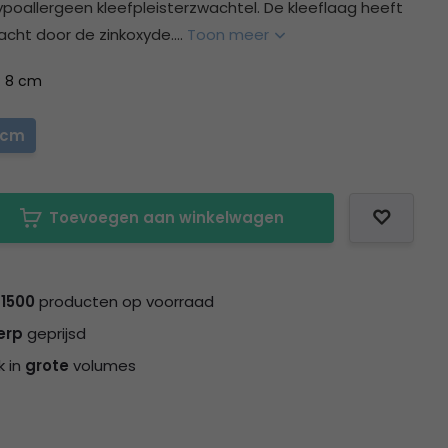
ypoallergeen kleefpleisterzwachtel. De kleeflaag heeft
acht door de zinkoxyde....
Toon meer
: 8 cm
 cm
Toevoegen aan winkelwagen
n
1500
producten op voorraad
erp
geprijsd
k in
grote
volumes