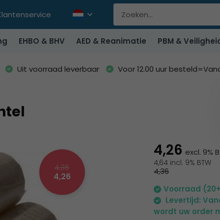
Klantenservice
ng
EHBO & BHV
AED & Reanimatie
PBM & Veilighei
Uit voorraad leverbaar
Voor 12.00 uur besteld=Va
htel
4,26
excl. 9% 
4,64 incl. 9% BTW
4,36
4,36
4,26
Voorraad (20
Levertijd: Va
wordt uw order m