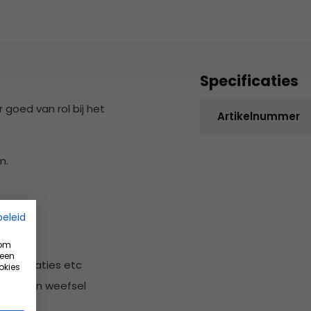
Specificaties
 goed van rol bij het
Artikelnummer
m.
beleid
baar
 om
 een
es, luxaties etc
okies
 katoenen weefsel