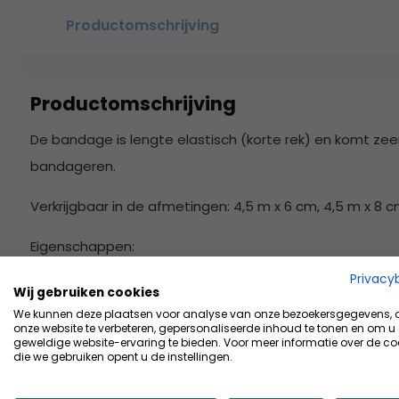
Productomschrijving
Productomschrijving
De bandage is lengte elastisch (korte rek) en komt zeer
bandageren.
Verkrijgbaar in de afmetingen: 4,5 m x 6 cm, 4,5 m x 8 c
Eigenschappen:
Privacy
huidvriendelijk en uitermate goed moduleer
Wij gebruiken cookies
goed lucht- en waterdampdoorlaatbaar
We kunnen deze plaatsen voor analyse van onze bezoekersgegevens,
onze website te verbeteren, gepersonaliseerde inhoud te tonen en om u
steun- en ontlastingsbandage na b.v. distorsi
geweldige website-ervaring te bieden. Voor meer informatie over de co
die we gebruiken opent u de instellingen.
huidvriendelijke zinkoxide kleeflaag op 100%
Ideale basis voor een (enkel)Tape