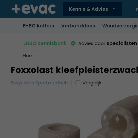
Kennis & Advies
Gebruik
de
EHBO koffers
Verbanddoos
Wondverzorgi
pijltjes
op
en
EHBO Kennisbank
Advies door
specialisten
neer
om
Home
een
Foxxolast kleefpleisterzwac
beschikbaar
resultaat
Bekijk alles Sportmedisch
Vergelijk
te
selecteren.
Druk
op
Enter
om
naar
het