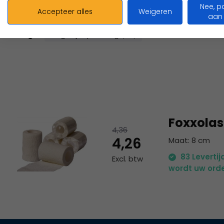
Nee, p
Accepteer alles
Weigeren
aan
Tags:
Magazijnopruiming (76)
Foxxolas
4,36
4,26
Maat: 8 cm
83 Leverti
Excl. btw
wordt uw orde