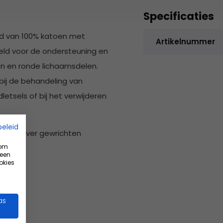
Specificaties
and van 100% katoen met
Artikelnummer
eld voor de ondersteuning en
en en ronde lichaamsdelen.
bij de behandeling van
tsels of bij het verwijderen
beleid
vooral over gewrichten
 om
ng
 een
okies
as