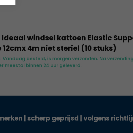
 Ideaal windsel kattoen Elastic Supp
12cmx 4m niet steriel (10 stuks)
jd: Vandaag besteld, is morgen verzonden. Na verzending
r meestal binnen 24 uur geleverd.
merken | scherp geprijsd | volgens richtli