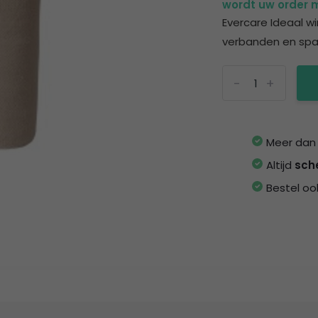
wordt uw order m
Evercare Ideaal wi
verbanden en spal
-
+
Meer da
Altijd
sch
Bestel oo