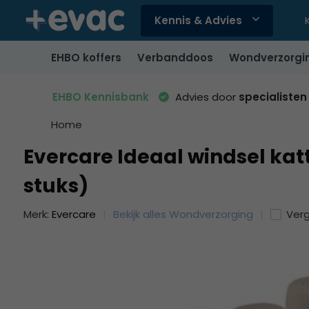
Kennis & Advies
Gebruik
de
EHBO koffers
Verbanddoos
Wondverzorgi
pijltjes
op
en
EHBO Kennisbank
Advies door
specialisten
neer
om
Home
een
Evercare Ideaal windsel kat
beschikbaar
resultaat
stuks)
te
selecteren.
Merk:
Evercare
Bekijk alles Wondverzorging
Verg
Druk
op
Enter
om
naar
het