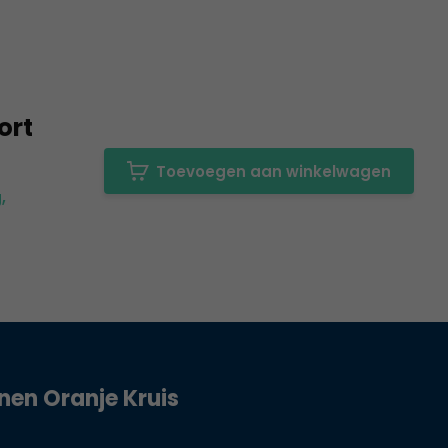
ort
Toevoegen aan winkelwagen
,
jnen Oranje Kruis