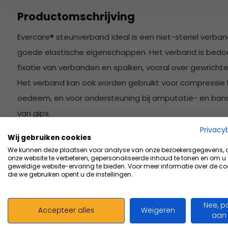
Productomschrijving
Evercare® steunverband Ideal is een niet-steriel verb
goede elastische eigenschappen. Het verband is bedo
fixatie van verbanden en spalken, vooral over gewricht
Het verband kan ook worden gebruikt voor compressie 
oedeem, en voor ondersteuning bij amputatie- en bandle
van gips.
Privacy
Voor het fixeren van verbanden en spalken, 
Wij gebruiken cookies
We kunnen deze plaatsen voor analyse van onze bezoekersgegevens,
Voor compressie tijdens oedeembehandeli
onze website te verbeteren, gepersonaliseerde inhoud te tonen en om u
Bestand tegen zalven
geweldige website-ervaring te bieden. Voor meer informatie over de co
die we gebruiken opent u de instellingen.
Verband met geweven randen 10 per pak
Niet steriel
Nee, p
Accepteer alles
Weigeren
aan