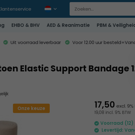
Klantenservice
ng
EHBO & BHV
AED & Reanimatie
PBM & Veilighei
Uit voorraad leverbaar
Voor 12.00 uur besteld=Va
toen Elastic Support Bandage 12
elijk
17,50
excl. 9
Onze keuze
19,08 incl. 9% BTW
Voorraad (12)
Levertijd: Va