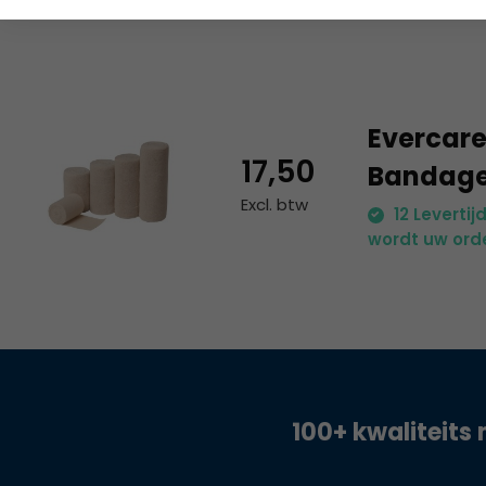
Evercare
17,50
Bandage 
Excl. btw
12 Leverti
wordt uw orde
100+ kwaliteits 