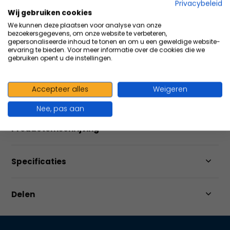
Privacybeleid
Wij gebruiken cookies
Meer dan
1500
producten op voorraad
We kunnen deze plaatsen voor analyse van onze
bezoekersgegevens, om onze website te verbeteren,
Altijd
scherp
geprijsd
gepersonaliseerde inhoud te tonen en om u een geweldige website-
ervaring te bieden. Voor meer informatie over de cookies die we
Bestel ook in
grote
volumes
gebruiken opent u de instellingen.
Vergelijk
Accepteer alles
Weigeren
Nee, pas aan
Productomschrijving
Specificaties
Delen