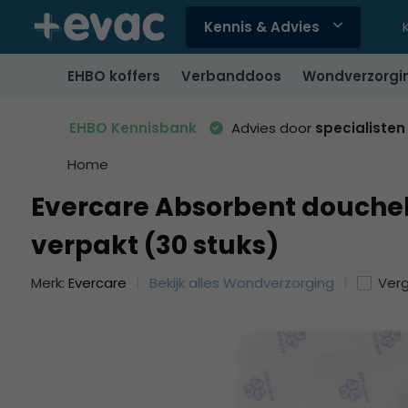
Kennis & Advies
Gebruik
de
EHBO koffers
Verbanddoos
Wondverzorgi
pijltjes
op
en
EHBO Kennisbank
Advies door
specialisten
neer
om
Home
een
Evercare Absorbent doucheb
beschikbaar
resultaat
verpakt (30 stuks)
te
selecteren.
Merk:
Evercare
Bekijk alles Wondverzorging
Verg
Druk
op
Enter
om
naar
het