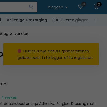
0
0
Inloggen
d
Volledige Ontzorging
EHBO verenigingen
SALE
ndaag verzonden
Helaas kun je niet als gast afrekenen,
ressing 10x25cm steriel
gelieve eerst in te loggen of te registeren.
% BTW
ot 4 weken
nt douchebestendige Adhesive Surgical Dressing met