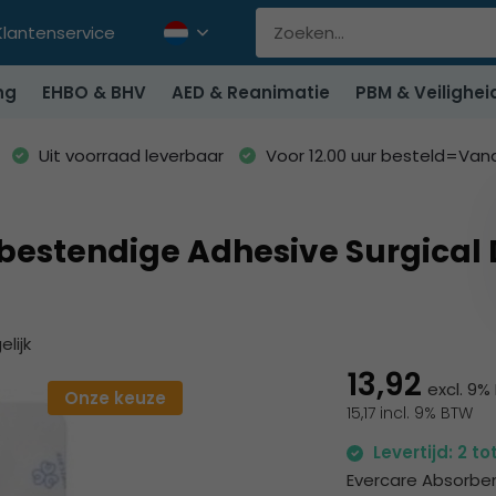
Klantenservice
ng
EHBO & BHV
AED & Reanimatie
PBM & Veilighei
Uit voorraad leverbaar
Voor 12.00 uur besteld=Va
estendige Adhesive Surgical D
elijk
13,92
excl. 9
Onze keuze
15,17 incl. 9% BTW
Levertijd: 2 t
Evercare Absorbe