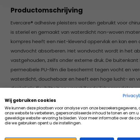
Productomschrijving
Evercare® adhesive pleisters worden gebruikt voor chi
is steriel en gemaakt van waterdicht non-woven mater
kompres heeft een niet-klevend oppervlak en kan een a
wondvocht absorberen. Het wondvocht wordt in het a
vastgehouden, zelfs onder externe druk. De buitenkant
permeabele PU-film die beschermt tegen vocht en veron
waterdicht, douchebaar en heeft een hoge lucht- en v
dankzij zijn flexibiliteit op verschillende lichaamsdelen w
Privacy
geweven materiaal met acrylaatstiksels
Wij gebruiken cookies
We kunnen deze plaatsen voor analyse van onze bezoekersgegevens,
Voor lichte tot matig vochtige wonden
onze website te verbeteren, gepersonaliseerde inhoud te tonen en om u
geweldige website-ervaring te bieden. Voor meer informatie over de co
Gesteriliseerd met EO
die we gebruiken opent u de instellingen.
Hoge luchtdoorlaatbaarheid
Zacht en flexibel