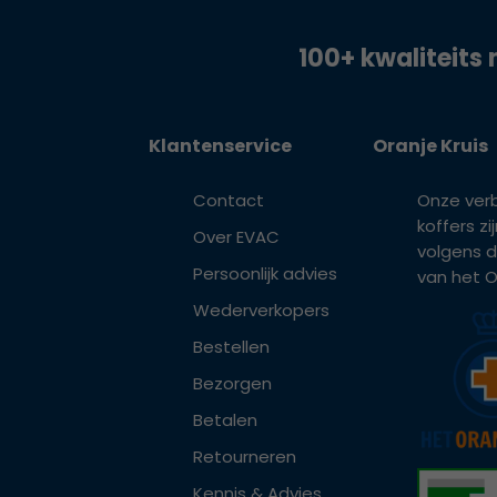
100+ kwaliteits 
Klantenservice
Oranje Kruis
Contact
Onze ver
koffers z
Over EVAC
volgens d
Persoonlijk advies
van het Or
Wederverkopers
Bestellen
Bezorgen
Betalen
Retourneren
Kennis & Advies