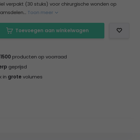
iel verpakt (30 stuks) voor chirurgische wonden op
aamsdelen...
Toon meer
Toevoegen aan winkelwagen
n
1500
producten op voorraad
erp
geprijsd
k in
grote
volumes