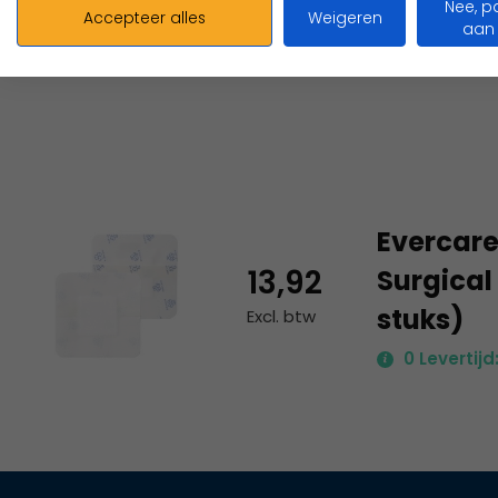
Nee, p
Accepteer alles
Weigeren
aan
Individueel verpakt
Evercar
13,92
Surgical
stuks)
Excl. btw
0 Levertijd