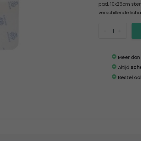
pad, 10x25cm ster
verschillende lich
-
+
Meer da
Altijd
sch
Bestel oo