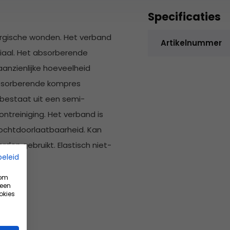
Specificaties
rurgische wonden. Het verband
Artikelnummer
iaal. Het absorberende
anzienlijke hoeveelheid
bsorberende kompres
 bestaat uit een semi-
treiniging. Het verband is
ochtdoorlaatbaarheid. Kan
orden gebruikt. Elastisch niet-
beleid
 om
 een
okies