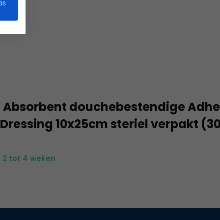
as
e Absorbent douchebestendige Adhe
 Dressing 10x25cm steriel verpakt (3
: 2 tot 4 weken