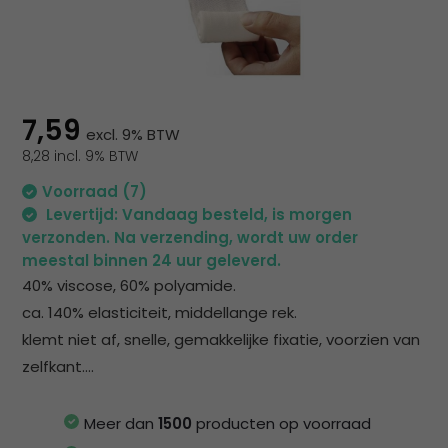
na
he
ge
zoe
te
ga
7,59
excl. 9% BTW
Als
8,28 incl. 9% BTW
u
me
Voorraad (7)
aa
Levertijd: Vandaag besteld, is morgen
wer
verzonden. Na verzending, wordt uw order
kun
meestal binnen 24 uur geleverd.
u
40% viscose, 60% polyamide.
to
ca. 140% elasticiteit, middellange rek.
en
klemt niet af, snelle, gemakkelijke fixatie, voorzien van
sw
zelfkant....
geb
Meer dan
1500
producten op voorraad