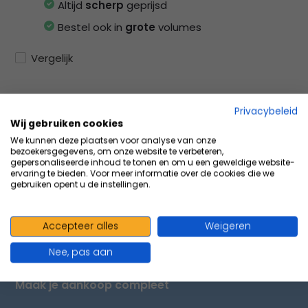
Altijd
scherp
geprijsd
Bestel ook in
grote
volumes
Vergelijk
Privacybeleid
Productomschrijving
Wij gebruiken cookies
We kunnen deze plaatsen voor analyse van onze
bezoekersgegevens, om onze website te verbeteren,
gepersonaliseerde inhoud te tonen en om u een geweldige website-
Specificaties
ervaring te bieden. Voor meer informatie over de cookies die we
gebruiken opent u de instellingen.
Delen
Accepteer alles
Weigeren
Nee, pas aan
VOLUMEVOORDEEL & ACCESSOIRES
Maak je aankoop compleet