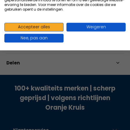
gepersonaliseerde inhoud te tonen en om u een geweldige website-
ervaring te bieden. Voor meer informatie over de cookies die we
gebruiken opent u de instellingen.
Productomschrijving
Accepteer alles
Weigeren
Nee, pas aan
Specificaties
Delen
100+ kwaliteits merken | scherp
geprijsd | volgens richtlijnen
Oranje Kruis