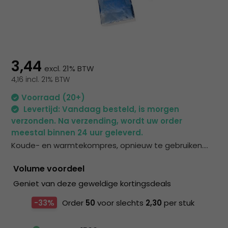
na
he
ge
zoe
te
ga
3,44
excl. 21% BTW
Als
4,16 incl. 21% BTW
u
me
Voorraad (20+)
aa
Levertijd: Vandaag besteld, is morgen
wer
verzonden. Na verzending, wordt uw order
kun
meestal binnen 24 uur geleverd.
u
Koude- en warmtekompres, opnieuw te gebruiken....
to
en
Volume voordeel
sw
Geniet van deze geweldige kortingsdeals
geb
-33%
Order
50
voor slechts
2,30
per stuk