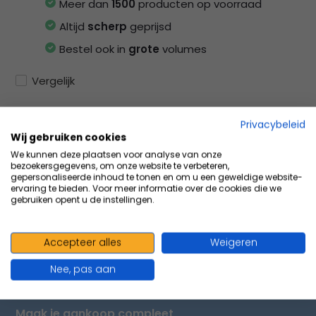
Meer dan
1500
producten op voorraad
Altijd
scherp
geprijsd
Bestel ook in
grote
volumes
Vergelijk
Privacybeleid
Wij gebruiken cookies
Productomschrijving
We kunnen deze plaatsen voor analyse van onze
bezoekersgegevens, om onze website te verbeteren,
gepersonaliseerde inhoud te tonen en om u een geweldige website-
ervaring te bieden. Voor meer informatie over de cookies die we
Specificaties
gebruiken opent u de instellingen.
Delen
Accepteer alles
Weigeren
Nee, pas aan
VOLUMEVOORDEEL & ACCESSOIRES
Maak je aankoop compleet