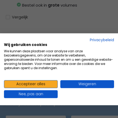
Bestel ook in
grote
volumes
Vergelijk
Privacybeleid
Productomschrijving
Wij gebruiken cookies
We kunnen deze plaatsen voor analyse van onze
bezoekersgegevens, om onze website te verbeteren,
Specificaties
gepersonaliseerde inhoud te tonen en om u een geweldige website-
ervaring te bieden. Voor meer informatie over de cookies die we
gebruiken opent u de instellingen.
Delen
Accepteer alles
Weigeren
Nee, pas aan
VOLUMEVOORDEEL & ACCESSOIRES
Maak je aankoop compleet