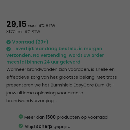
na
he
ge
zoe
29,15
excl. 9% BTW
te
31,77 incl. 9% BTW
ga
Als
Voorraad (20+)
u
Levertijd: Vandaag besteld, is morgen
me
verzonden. Na verzending, wordt uw order
aa
meestal binnen 24 uur geleverd.
wer
Wanneer brandwonden zich voordoen, is snelle en
kun
effectieve zorg van het grootste belang. Met trots
u
presenteren we het Burnshield EasyCare Burn Kit -
to
jouw ultieme oplossing voor directe
en
brandwondverzorging....
sw
geb
Meer dan
1500
producten op voorraad
Altijd
scherp
geprijsd