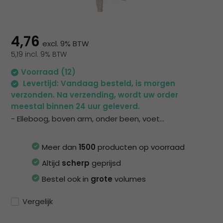
na
he
ge
zoe
4,76
excl. 9% BTW
te
5,19 incl. 9% BTW
ga
Als
Voorraad (12)
u
Levertijd: Vandaag besteld, is morgen
me
verzonden. Na verzending, wordt uw order
aa
meestal binnen 24 uur geleverd.
wer
- Elleboog, boven arm, onder been, voet...
kun
u
Meer dan
1500
producten op voorraad
to
en
Altijd
scherp
geprijsd
sw
Bestel ook in
grote
volumes
geb
Vergelijk