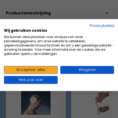
Productomschrijving
Privacybeleid
Specificaties
Wij gebruiken cookies
We kunnen deze plaatsen voor analyse van onze
bezoekersgegevens, om onze website te verbeteren,
gepersonaliseerde inhoud te tonen en om u een geweldige website-
Delen
ervaring te bieden. Voor meer informatie over de cookies die we
gebruiken opent u de instellingen.
VOLUMEVOORDEEL & ACCESSOIRES
Accepteer alles
Weigeren
Maak je aankoop compleet
Nee, pas aan