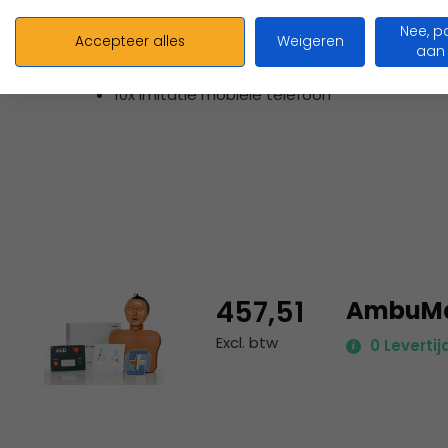
10x extra gezichtsmasker
Nee, p
10x imitatie AED
Accepteer alles
Weigeren
aan
10x set oefenelektroden
10x imitatie mobiele telefoon
457,51
AmbuMan
Excl. btw
0 Levertij