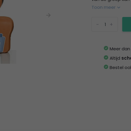
Toon meer
-
+
Meer da
Altijd
sch
Bestel oo