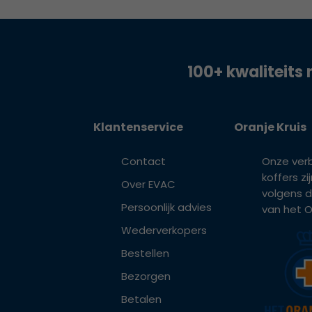
100+ kwaliteits 
Klantenservice
Oranje Kruis
Contact
Onze ver
koffers z
Over EVAC
volgens d
Persoonlijk advies
van het Or
Wederverkopers
Bestellen
Bezorgen
Betalen