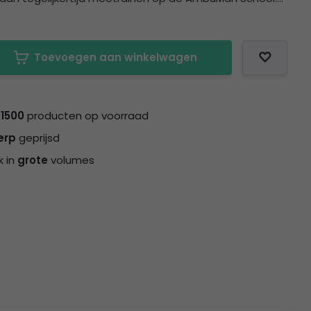
Toevoegen aan winkelwagen
n
1500
producten op voorraad
erp
geprijsd
k in
grote
volumes