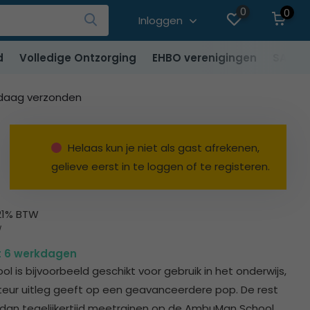
0
0
Inloggen
d
Volledige Ontzorging
EHBO verenigingen
SALE
ndaag verzonden
Helaas kun je niet als gast afrekenen,
gelieve eerst in te loggen of te registeren.
 21% BTW
W
ot 6 werkdagen
 is bijvoorbeeld geschikt voor gebruik in het onderwijs,
cteur uitleg geeft op een geavanceerdere pop. De rest
dan tegelijkertijd meetrainen op de AmbuMan School....