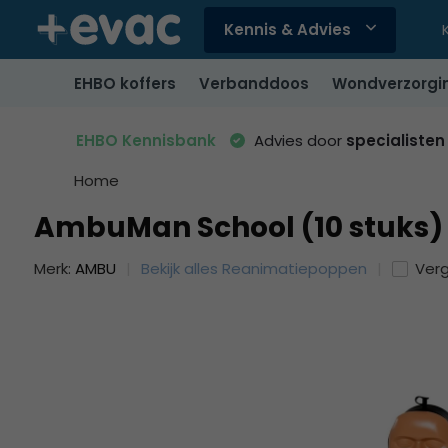
Kennis & Advies
Gebruik
de
EHBO koffers
Verbanddoos
Wondverzorgi
pijltjes
op
en
EHBO Kennisbank
Advies door
specialisten
neer
om
Home
een
AmbuMan School (10 stuks)
beschikbaar
resultaat
Merk:
AMBU
Bekijk alles Reanimatiepoppen
Verg
te
selecteren.
Druk
op
Enter
om
naar
het