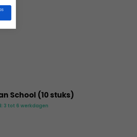
as
 School (10 stuks)
d: 3 tot 6 werkdagen