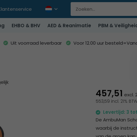
Klantenservice
ng
EHBO & BHV
AED & Reanimatie
PBM & Veilighei
Uit voorraad leverbaar
Voor 12.00 uur besteld=Va
elijk
457,51
excl.
553,59 incl. 21% BT
Levertijd: 3 t
De AmbuMan School
waarbij de instru
van de groep kan 