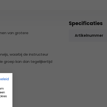
Specificaties
inen van grotere
Artikelnummer
wijs, waarbij de instructeur
 groep kan dan tegelijkertijd
beleid
 om
 een
okies