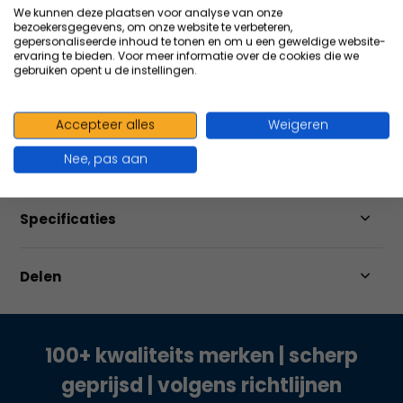
Altijd
scherp
geprijsd
We kunnen deze plaatsen voor analyse van onze
bezoekersgegevens, om onze website te verbeteren,
Bestel ook in
grote
volumes
gepersonaliseerde inhoud te tonen en om u een geweldige website-
ervaring te bieden. Voor meer informatie over de cookies die we
gebruiken opent u de instellingen.
Vergelijk
Accepteer alles
Weigeren
Nee, pas aan
Productomschrijving
Specificaties
Delen
100+ kwaliteits merken | scherp
geprijsd | volgens richtlijnen