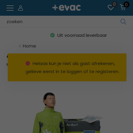
0
0
Geb
de
Uit voorraad leverbaar
pijl
op
Home
en
AmbuMan Instrument next generation
ne
Helaas kun je niet als gast afrekenen,
Merk:
AMBU
Bekijk alles Reanimatiepoppen
o
gelieve eerst in te loggen of te registeren.
ee
be
res
te
sel
Dru
op
Ent
o