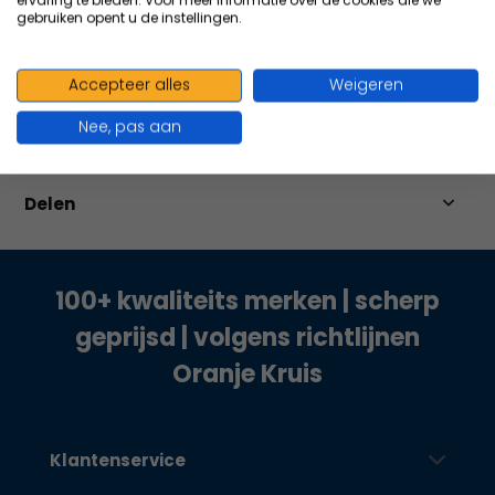
ervaring te bieden. Voor meer informatie over de cookies die we
gebruiken opent u de instellingen.
Productomschrijving
Accepteer alles
Weigeren
Nee, pas aan
Specificaties
Delen
100+ kwaliteits merken | scherp
geprijsd | volgens richtlijnen
Oranje Kruis
Klantenservice