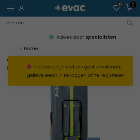
0
0
Geb
de
Advies door
specialisten
pijl
op
Home
en
Ambu Draagtas/oefenmat
ne
Helaas kun je niet als gast afrekenen,
Merk:
AMBU
Bekijk alles Reanimatiepoppen
o
gelieve eerst in te loggen of te registeren.
ee
be
res
te
sel
Dru
op
Ent
o