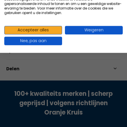
gepersonaliseerde inhoud te tonen en om u een geweldige website-
Vergelijk
ervaring te bieden. Voor meer informatie over de cookies die we
gebruiken opent u de instellingen.
Accepteer alles
Weigeren
Productomschrijving
Nee, pas aan
Specificaties
Delen
100+ kwaliteits merken | scherp
geprijsd | volgens richtlijnen
Oranje Kruis