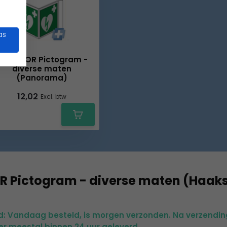
as
AED ILCOR Pictogram -
diverse maten
(Panorama)
12,02
Excl. btw
R Pictogram - diverse maten (Haak
jd: Vandaag besteld, is morgen verzonden. Na verzendin
er meestal binnen 24 uur geleverd.