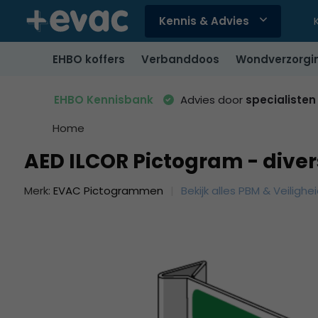
Kennis & Advies
Gebruik
de
EHBO koffers
Verbanddoos
Wondverzorgi
pijltjes
op
en
EHBO Kennisbank
Advies door
specialisten
neer
om
Home
een
AED ILCOR Pictogram - dive
beschikbaar
resultaat
Merk:
EVAC Pictogrammen
Bekijk alles PBM & Veilighe
te
selecteren.
Druk
op
Enter
om
naar
het