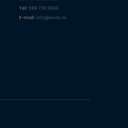
Tel:
088 730 5800
E-mail:
info@evac.nl