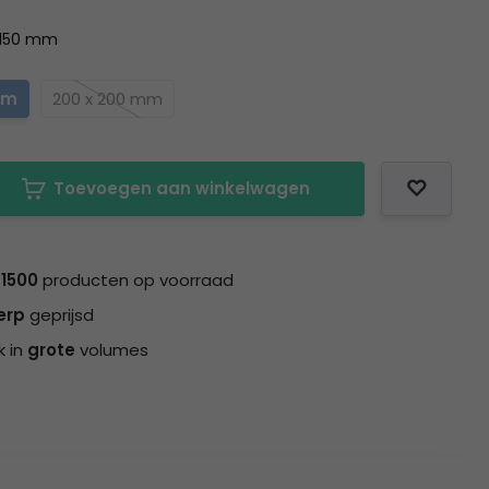
x 150 mm
mm
200 x 200 mm
Toevoegen aan winkelwagen
n
1500
producten op voorraad
erp
geprijsd
k in
grote
volumes