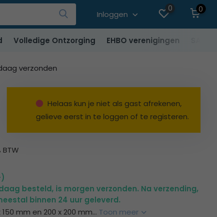
0
0
Inloggen
d
Volledige Ontzorging
EHBO verenigingen
SALE
ndaag verzonden
Helaas kun je niet als gast afrekenen,
gelieve eerst in te loggen of te registeren.
1% BTW
+)
ndaag besteld, is morgen verzonden. Na verzending,
eestal binnen 24 uur geleverd.
x 150 mm en 200 x 200 mm...
Toon meer