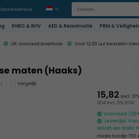
Klantenservice
ng
EHBO & BHV
AED & Reanimatie
PBM & Veilighei
Uit voorraad leverbaar
Voor 12.00 uur besteld=Va
rse maten (Haaks)
id
Vergelijk
15,82
excl. 2
19,14 incl. 21% BTW
Voorraad (20
Levertijd: Va
wordt uw order m
Haaks bordje 150 