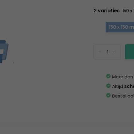
2 variaties
150 
150 x 150 
-
+
Meer da
Altijd
sch
Bestel oo