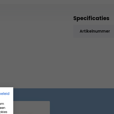
Specificaties
Artikelnummer
beleid
 om
 een
okies