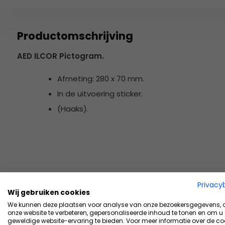
Productomschrijving
AED ILCOR Pictogram.
Afmeting: 280 x 70 mm.
In de uitvoering sticker.
(Haaks).
Privacy
Wij gebruiken cookies
We kunnen deze plaatsen voor analyse van onze bezoekersgegevens,
onze website te verbeteren, gepersonaliseerde inhoud te tonen en om u
geweldige website-ervaring te bieden. Voor meer informatie over de co