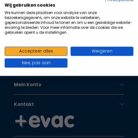
100+ kwaliteits merken | scherp
zu
Wij gebruiken cookies
au
geprijsd | volgens richtlijnen
We kunnen deze plaatsen voor analyse van onze
Su
bezoekersgegevens, om onze website te verbeteren,
Oranje Kruis
zu
gepersonaliseerde inhoud te tonen en om u een geweldige website-
ervaring te bieden. Voor meer informatie over de cookies die we
ge
gebruiken opent u de instellingen.
Be
vo
Kundendienst
To
Accepteer alles
Weigeren
kö
Nee, pas aan
To
Oranje Kruis
un
St
Mein Konto
ve
Kontakt